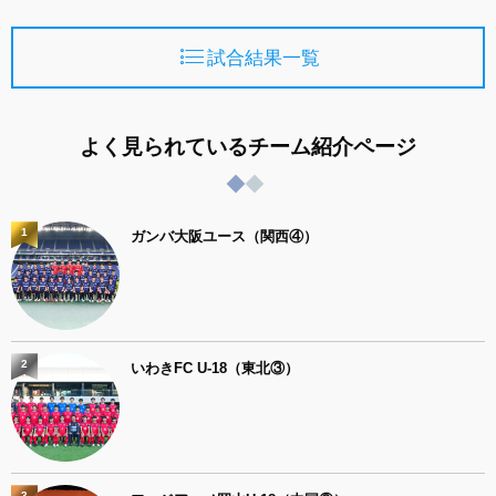
試合結果一覧
よく見られているチーム紹介ページ
1
ガンバ大阪ユース（関西④）
2
いわきFC U-18（東北③）
3