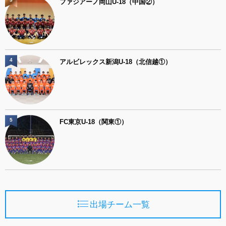
ファジアーノ岡山U-18（中国②）
4
アルビレックス新潟U-18（北信越①）
5
FC東京U-18（関東①）
出場チーム一覧