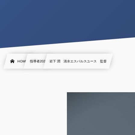
HOME
指導者2020
岩下 潤 清水エスパルスユース 監督