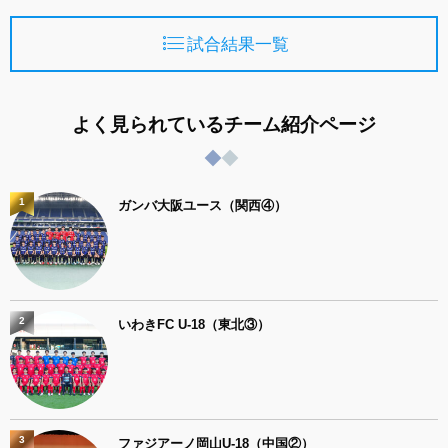
試合結果一覧
よく見られているチーム紹介ページ
1
ガンバ大阪ユース（関西④）
2
いわきFC U-18（東北③）
3
ファジアーノ岡山U-18（中国②）