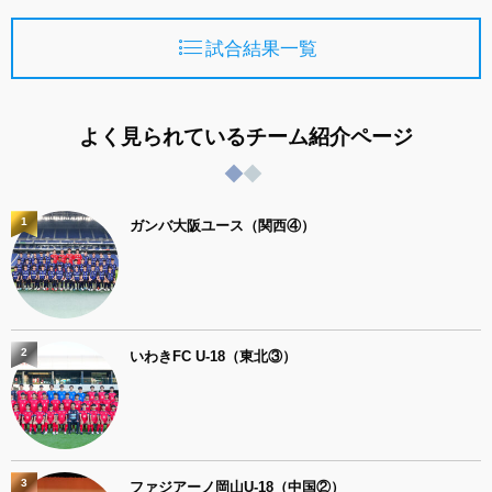
試合結果一覧
よく見られているチーム紹介ページ
1
ガンバ大阪ユース（関西④）
2
いわきFC U-18（東北③）
3
ファジアーノ岡山U-18（中国②）