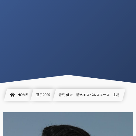
HOME
選手2020
青島 健大 清水エスパルスユース 主将