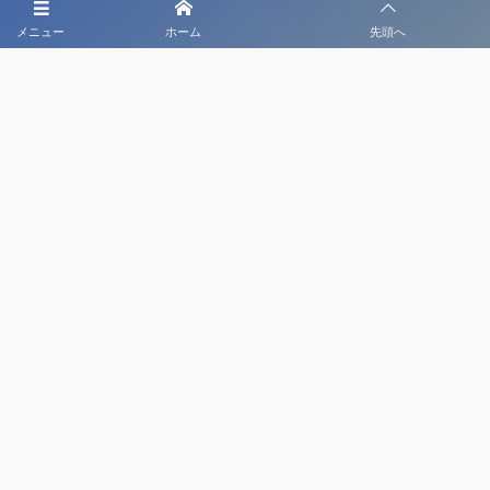
メニュー
ホーム
先頭へ
大会メディア協力社として
大会価値向上を目指し
大会を盛り上げます
大会HP制作・運営
LIVE・ハイライト配信
利用規約
プライバシーポリシー