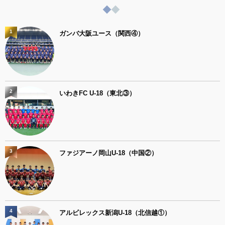
1
ガンバ大阪ユース（関西④）
2
いわきFC U-18（東北③）
3
ファジアーノ岡山U-18（中国②）
4
アルビレックス新潟U-18（北信越①）