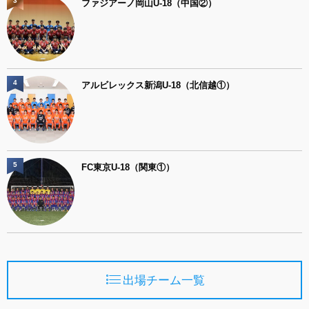
3
ファジアーノ岡山U-18（中国②）
4
アルビレックス新潟U-18（北信越①）
5
FC東京U-18（関東①）
出場チーム一覧