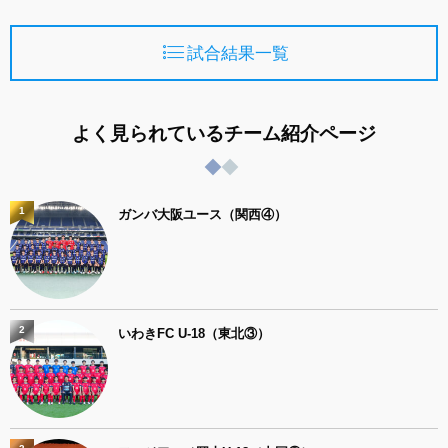
試合結果一覧
よく見られているチーム紹介ページ
1
ガンバ大阪ユース（関西④）
2
いわきFC U-18（東北③）