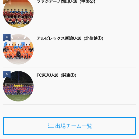
3
ファジアーノ岡山U-18（中国②）
4
アルビレックス新潟U-18（北信越①）
5
FC東京U-18（関東①）
出場チーム一覧