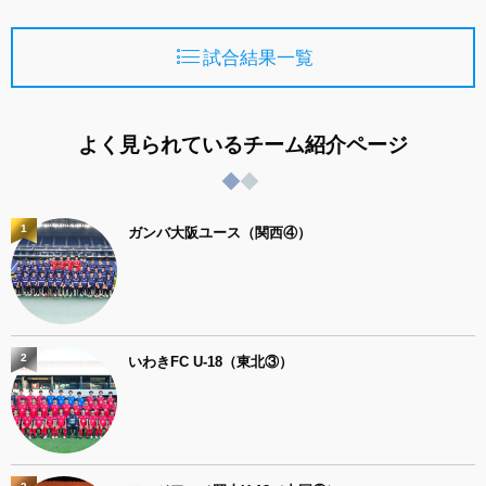
試合結果一覧
よく見られているチーム紹介ページ
1
ガンバ大阪ユース（関西④）
2
いわきFC U-18（東北③）