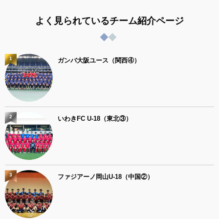
よく見られているチーム紹介ページ
1
ガンバ大阪ユース（関西④）
2
いわきFC U-18（東北③）
3
ファジアーノ岡山U-18（中国②）