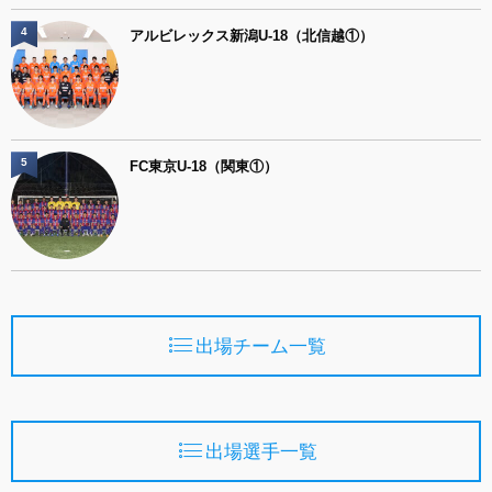
4
アルビレックス新潟U-18（北信越①）
5
FC東京U-18（関東①）
出場チーム一覧
出場選手一覧