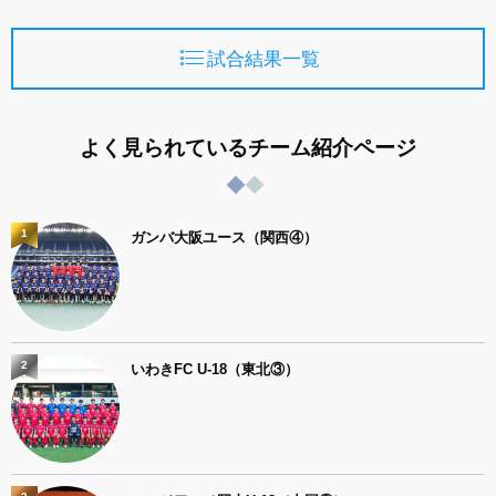
試合結果一覧
よく見られているチーム紹介ページ
1
ガンバ大阪ユース（関西④）
2
いわきFC U-18（東北③）