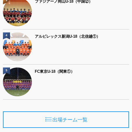
3
ファジアーノ岡山U-18（中国②）
4
アルビレックス新潟U-18（北信越①）
5
FC東京U-18（関東①）
出場チーム一覧