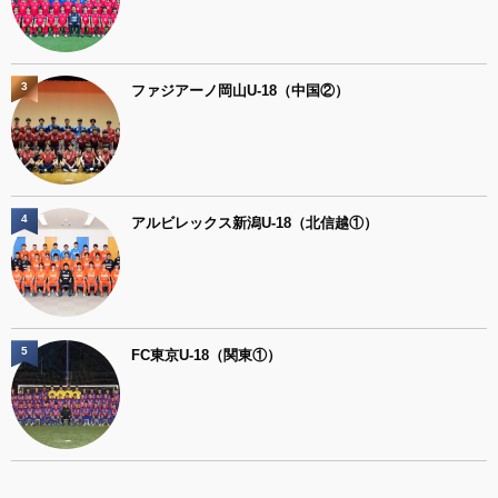
3
ファジアーノ岡山U-18（中国②）
4
アルビレックス新潟U-18（北信越①）
5
FC東京U-18（関東①）