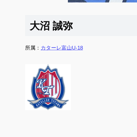
大沼 誠弥
所属：
カターレ富山U-18