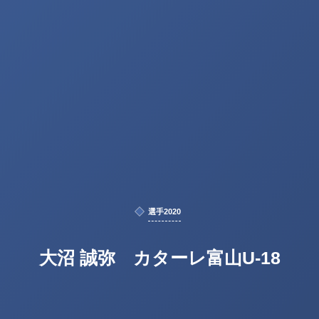
選手2020
大沼 誠弥 カターレ富山U-18