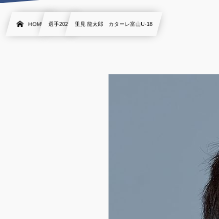
HOME
選手2020
里見 龍太郎 カターレ富山U-18