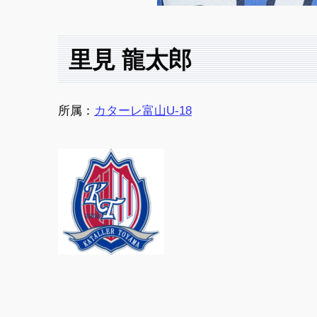
里見 龍太郎
所属：
カターレ富山U-18