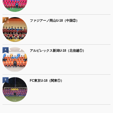
3
ファジアーノ岡山U-18（中国②）
4
アルビレックス新潟U-18（北信越①）
5
FC東京U-18（関東①）