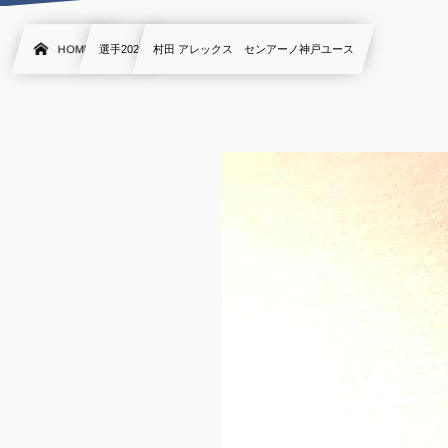
HOME
選手2020
村田 アレックス センアーノ神戸ユース