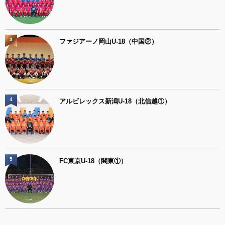
3
ファジアーノ岡山U-18（中国②）
4
アルビレックス新潟U-18（北信越①）
5
FC東京U-18（関東①）