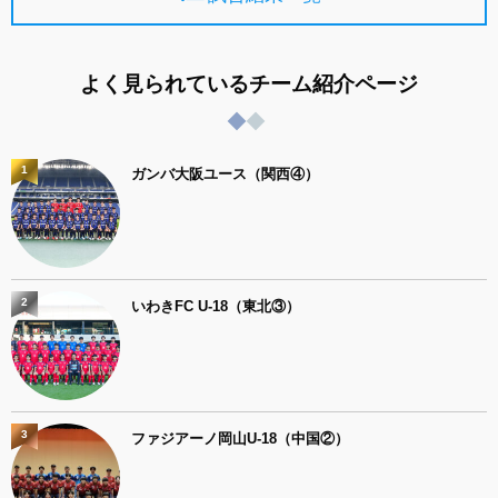
よく見られているチーム紹介ページ
1
ガンバ大阪ユース（関西④）
2
いわきFC U-18（東北③）
3
ファジアーノ岡山U-18（中国②）