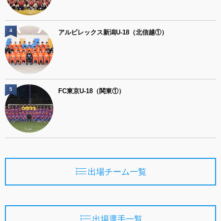
4
アルビレックス新潟U-18（北信越①）
5
FC東京U-18（関東①）
出場チーム一覧
出場選手一覧