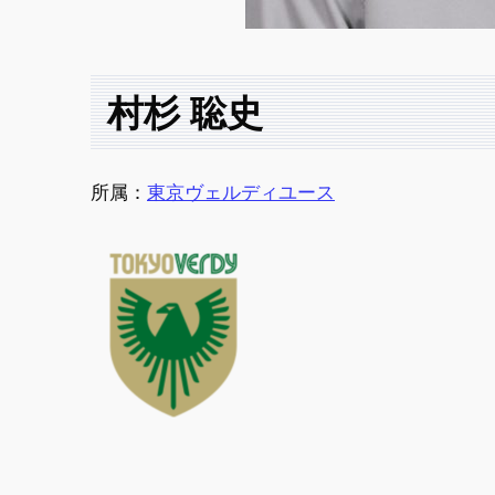
村杉 聡史
所属：
東京ヴェルディユース