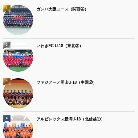
1
ガンバ大阪ユース（関西④）
2
いわきFC U-18（東北③）
3
ファジアーノ岡山U-18（中国②）
4
アルビレックス新潟U-18（北信越①）