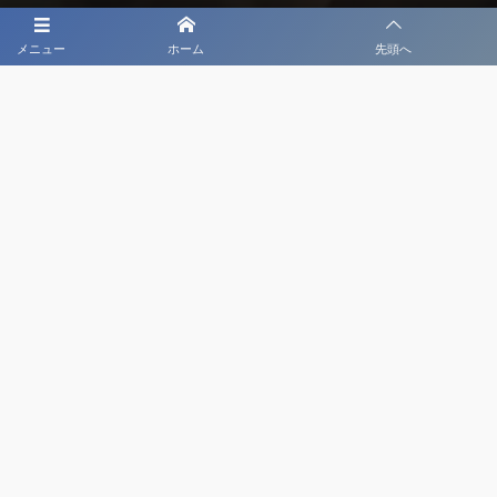
メニュー
ホーム
先頭へ
大会メディア協力社として
大会価値向上を目指し
大会を盛り上げます
大会HP制作・運営
LIVE・ハイライト配信
利用規約
プライバシーポリシー
©
2020 - 2026
日本クラブユースサッカー選手権（U-18）大会