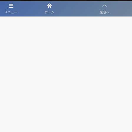
メニュー
ホーム
先頭へ
大会メディア協力社として
大会価値向上を目指し
大会を盛り上げます
大会HP制作・運営
LIVE・ハイライト配信
利用規約
プライバシーポリシー
©
2020 - 2026
日本クラブユースサッカー選手権（U-18）大会