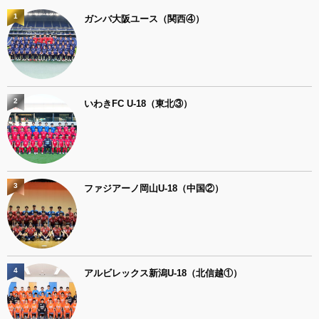
1
ガンバ大阪ユース（関西④）
2
いわきFC U-18（東北③）
3
ファジアーノ岡山U-18（中国②）
4
アルビレックス新潟U-18（北信越①）