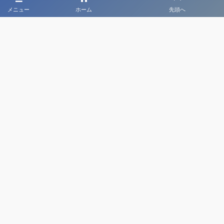
メニュー
ホーム
先頭へ
大会メディア協力社として
大会価値向上を目指し
大会を盛り上げます
大会HP制作・運営
LIVE・ハイライト配信
利用規約
プライバシーポリシー
©
2020 - 2026
日本クラブユースサッカー選手権（U-18）大会