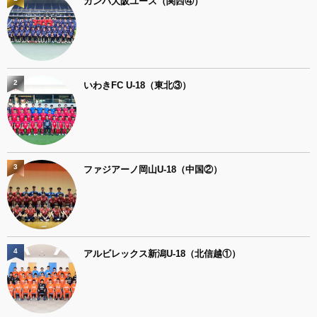
ガンバ大阪ユース（関西④）
2
いわきFC U-18（東北③）
3
ファジアーノ岡山U-18（中国②）
4
アルビレックス新潟U-18（北信越①）