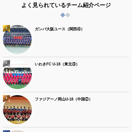
よく見られているチーム紹介ページ
1
ガンバ大阪ユース（関西④）
2
いわきFC U-18（東北③）
3
ファジアーノ岡山U-18（中国②）