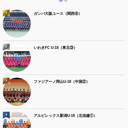
1
ガンバ大阪ユース（関西④）
2
いわきFC U-18（東北③）
3
ファジアーノ岡山U-18（中国②）
4
アルビレックス新潟U-18（北信越①）