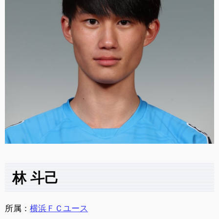
林 斗己
所属：
横浜ＦＣユース