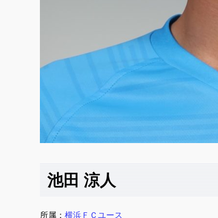
池田 涼人
所属：
横浜ＦＣユース