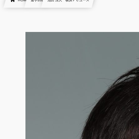
HOME
選手2020
池田 涼人 横浜ＦＣユース