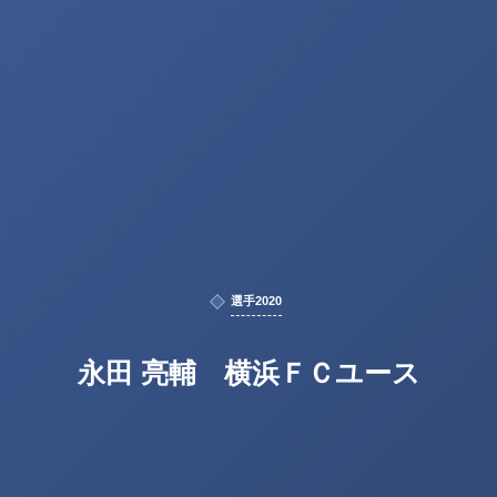
選手2020
永田 亮輔 横浜ＦＣユース