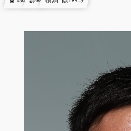
HOME
選手2020
永田 亮輔 横浜ＦＣユース