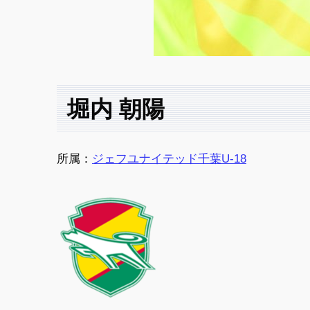
堀内 朝陽
所属：
ジェフユナイテッド千葉U-18