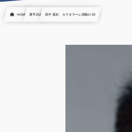
HOME
選手2020
田中 遥杜 カマタマーレ讃岐U-18