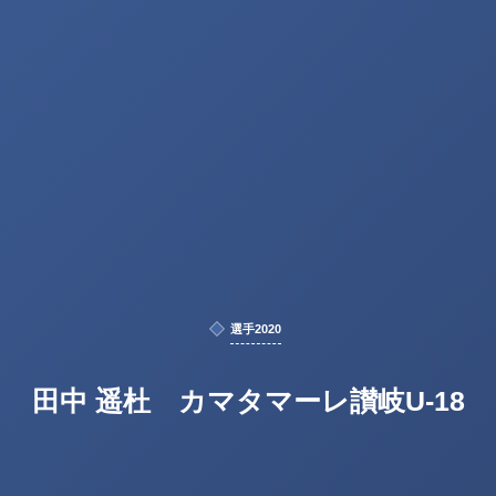
選手2020
田中 遥杜 カマタマーレ讃岐U-18