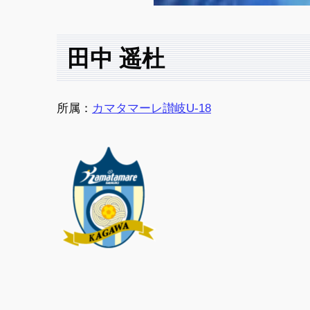
田中 遥杜
所属：
カマタマーレ讃岐U-18