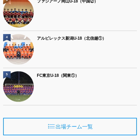
ファジアーノ岡山U-18（中国②）
4
アルビレックス新潟U-18（北信越①）
5
FC東京U-18（関東①）
出場チーム一覧