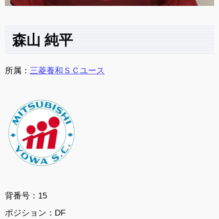
森山 純平
所属：
三菱養和ＳＣユース
背番号：15
ポジション：
DF