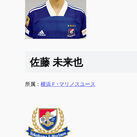
佐藤 未来也
所属：
横浜Ｆ･マリノスユース