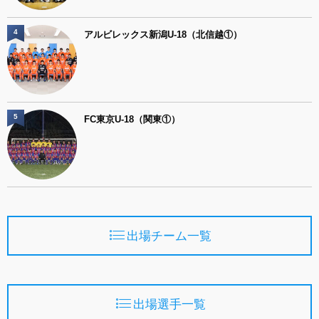
4
アルビレックス新潟U-18（北信越①）
5
FC東京U-18（関東①）
出場チーム一覧
出場選手一覧