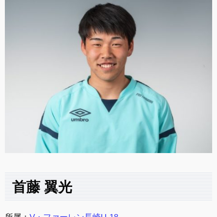
首藤 翼光
所属：
V・ファーレン長崎U-18