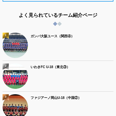
よく見られているチーム紹介ページ
1
ガンバ大阪ユース（関西④）
2
いわきFC U-18（東北③）
3
ファジアーノ岡山U-18（中国②）