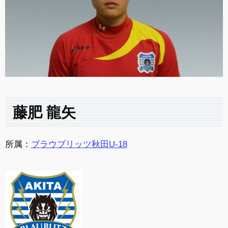
藤肥 龍矢
所属：
ブラウブリッツ秋田U-18