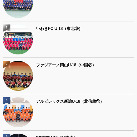
2
いわきFC U-18（東北③）
3
ファジアーノ岡山U-18（中国②）
4
アルビレックス新潟U-18（北信越①）
5