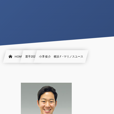
HOME
選手2020
小澤 俊介 横浜Ｆ･マリノスユース