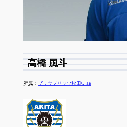
高橋 風斗
所属：
ブラウブリッツ秋田U-18