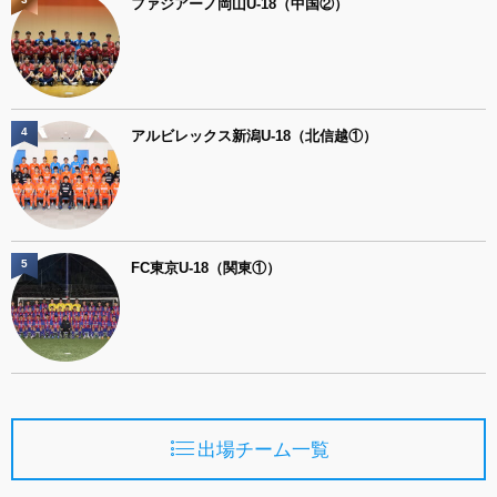
ファジアーノ岡山U-18（中国②）
4
アルビレックス新潟U-18（北信越①）
5
FC東京U-18（関東①）
出場チーム一覧