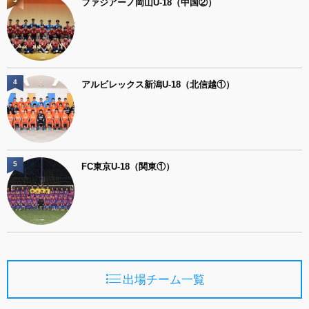
ファジアーノ岡山U-18（中国②）
4
アルビレックス新潟U-18（北信越①）
5
FC東京U-18（関東①）
出場チーム一覧