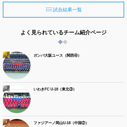
試合結果一覧
よく見られているチーム紹介ページ
1
ガンバ大阪ユース（関西④）
2
いわきFC U-18（東北③）
3
ファジアーノ岡山U-18（中国②）