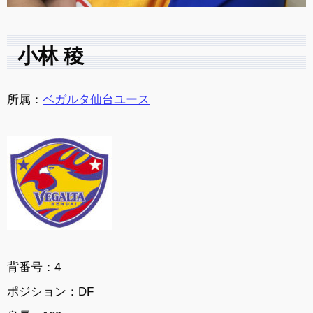
小林 稜
所属：
ベガルタ仙台ユース
背番号：4
ポジション：DF