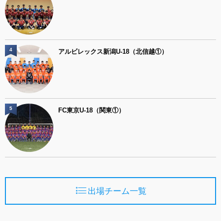
4
アルビレックス新潟U-18（北信越①）
5
FC東京U-18（関東①）
出場チーム一覧