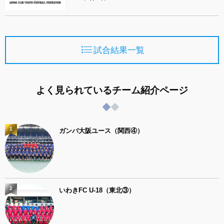
試合結果一覧
よく見られているチーム紹介ページ
1
ガンバ大阪ユース（関西④）
2
いわきFC U-18（東北③）