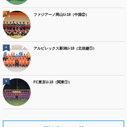
3
ファジアーノ岡山U-18（中国②）
4
アルビレックス新潟U-18（北信越①）
5
FC東京U-18（関東①）