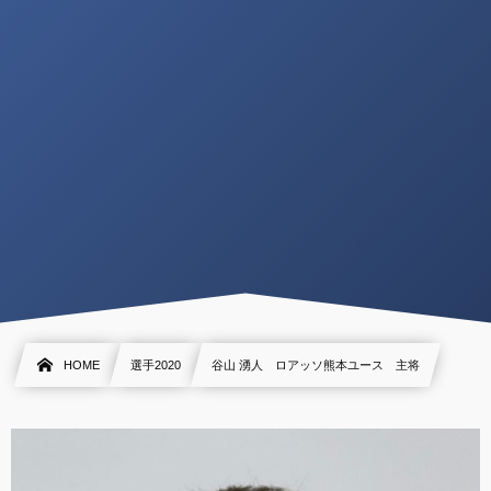
HOME
選手2020
谷山 湧人 ロアッソ熊本ユース 主将